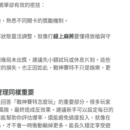
簡單卻有效的密技：
驗，熟悉不同關卡的獎勵機制。
率狀態靈活調整，就像打
線上麻將
要懂得放槍與守
續幾局未出獎，建議先小額試玩或休息片刻。
這些
要的損失。也正因如此，戰神賽特不只是娛樂，更
管理同樣重要
是回答「戰神賽特怎麼玩」的重要部分。很多玩家
風險，最終造成反效果。建議新手可以設定每日的
僅能幫助你評估爆率，還能避免過度投入。就像在
局，才不會一時衝動輸掉更多。能長久穩定享受遊