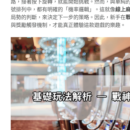
路，接著按下旋轉，就能開始挑戰。然而，與單純
號排列中，都有明確的「機率邏輯」。這就像
線上
局勢的判斷，來決定下一步的策略。因此，新手在
與獎勵觸發機制，才能真正體驗這款遊戲的樂趣。