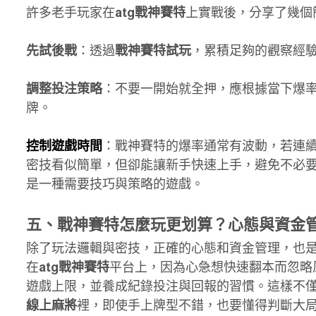
許多老手玩家在
atg戰神賽特
上實戰後，分享了幾個
先試後戰
：透過
戰神賽特試玩
，累積足夠的觀察經
調整投注策略
：不要一開始就全押，應根據當下爆
牌。
控制遊戲時間
：戰神賽特的爆率通常有波動，若連
密技看似簡單，但卻能讓新手快速上手，避免不必
是一種需要技巧與策略的遊戲。
五、
戰神賽特怎麼玩更划算？心態與資金
除了玩法邏輯與密技，正確的心態和資金管理，也
在
atg戰神賽特
平台上，因為心急想快速翻本而忽略
遊戲上限，並養成紀錄投注與回報的習慣。這樣不
線上麻將
裡，即使手上牌型不錯，也要懂得判斷大