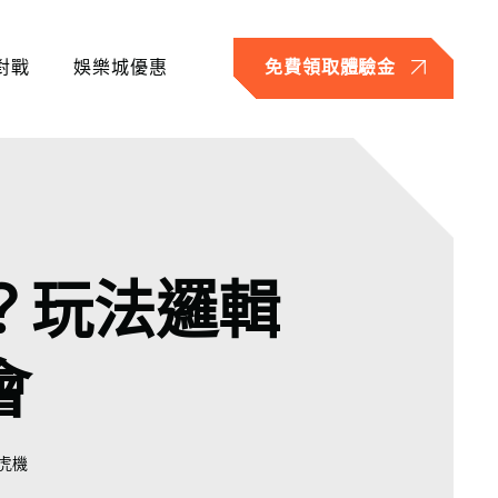
對戰
娛樂城優惠
免費領取體驗金
？玩法邏輯
會
虎機