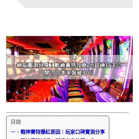
——————————————————————————-
目錄
一、
戰神賽特爆紅原因：玩家口碑實測分享