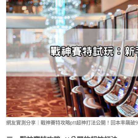
網友實測分享｜戰神賽特攻略ptt超神打法公開！回本率飆破9