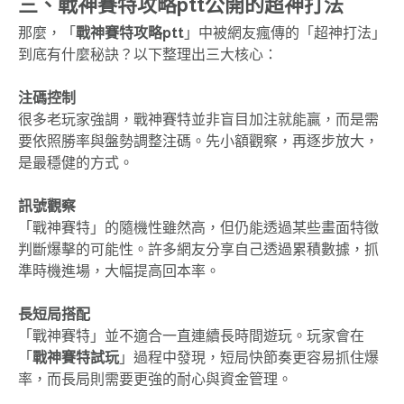
三、
戰神賽特攻略ptt公開的超神打法
那麼，「
戰神賽特攻略ptt
」中被網友瘋傳的「超神打法」
到底有什麼秘訣？以下整理出三大核心：
注碼控制
很多老玩家強調，戰神賽特並非盲目加注就能贏，而是需
要依照勝率與盤勢調整注碼。先小額觀察，再逐步放大，
是最穩健的方式。
訊號觀察
「戰神賽特」的隨機性雖然高，但仍能透過某些畫面特徵
判斷爆擊的可能性。許多網友分享自己透過累積數據，抓
準時機進場，大幅提高回本率。
長短局搭配
「戰神賽特」並不適合一直連續長時間遊玩。玩家會在
「
戰神賽特試玩
」過程中發現，短局快節奏更容易抓住爆
率，而長局則需要更強的耐心與資金管理。