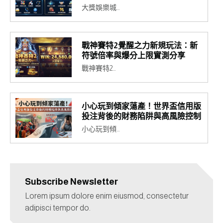
大獎娛樂城…
戰神賽特2覺醒之力新規玩法：新
符號倍率與爆分上限實測分享
戰神賽特2…
小心玩到傾家蕩產！世界盃信用版
投注背後的財務陷阱與高風險控制
小心玩到傾…
Subscribe Newsletter
Lorem ipsum dolore enim eiusmod, consectetur
adipisci tempor do.