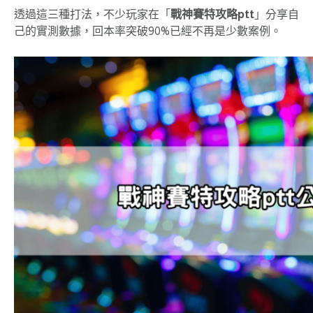
透過這三種打法，不少玩家在「
戰神賽特攻略ptt
」分享自
己的實測數據，回本率突破90%已經不再是少數案例。