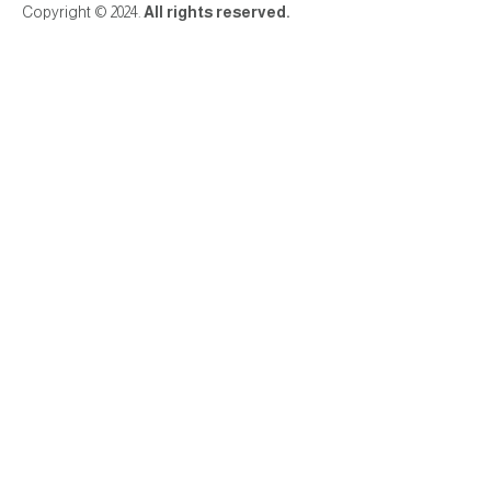
Copyright © 2024.
All rights reserved.