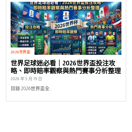
2026世界盃
世界足球迷必看｜2026世界盃投注攻
略、即時賠率觀察與熱門賽事分析整理
2026 年 5 月 19 日
目錄 2026世界盃全…