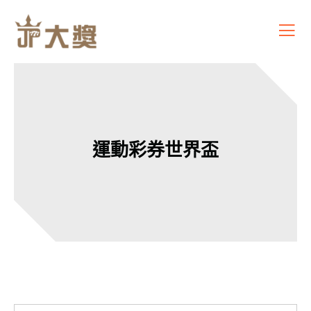
運動彩券世界盃