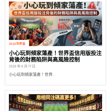
2026世界盃
小心玩到傾家蕩產！世界盃信用版投注
背後的財務陷阱與高風險控制
2026 年 6 月 17 日
小心玩到傾家蕩產！世界…