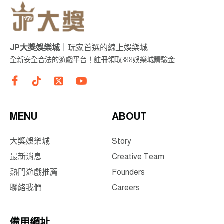
JP大獎娛樂城
｜玩家首選的線上娛樂城
全新安全合法的遊戲平台！註冊領取388娛樂城體驗金
MENU
ABOUT
大獎娛樂城
Story
最新消息
Creative Team
熱門遊戲推薦
Founders
聯絡我們
Careers
備用網址