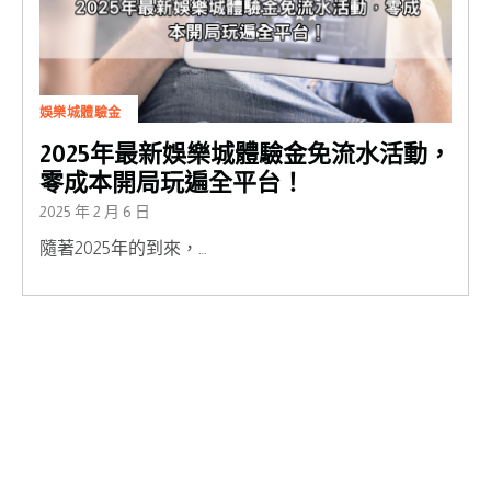
娛樂城體驗金
2025年最新娛樂城體驗金免流水活動，
零成本開局玩遍全平台！
2025 年 2 月 6 日
隨著2025年的到來，…