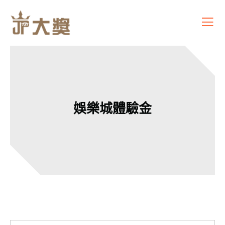
娛樂城體驗金