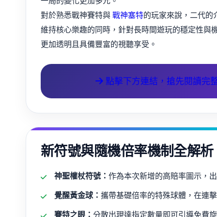
一局的變化更加多元。
對於熟悉戰神賽特與
戰神塞特
的玩家來說，二代的
維持核心樂趣的同時，針對長時間遊玩的穩定性與
更加透明且具備豐富的視聽享受。
點擊下方連結，搶先閱讀完
新符號與隨機倍率機制全解析
神聖權杖符號：
作為本次新增的高賠率圖示，出
覺醒黃金球：
攜帶基礎倍率的特殊球體，在連
賽特之眼：
分散出現達指定數量即可引導免費旋