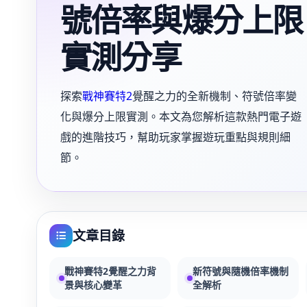
號倍率與爆分上限
實測分享
探索
戰神賽特2
覺醒之力的全新機制、符號倍率變
化與爆分上限實測。本文為您解析這款熱門電子遊
戲的進階技巧，幫助玩家掌握遊玩重點與規則細
節。
文章目錄
戰神賽特2覺醒之力背
新符號與隨機倍率機制
景與核心變革
全解析