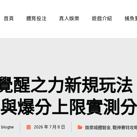
首頁
體育投注
真人娛樂
遊戲介紹
捕魚
2覺醒之力新規玩法
與爆分上限實測分
blogtw
2026 年 7 月 8 日
娛樂城體驗金
,
戰神賽特攻略p