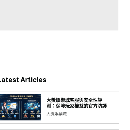
Latest Articles
大獎娛樂城客服與安全性評
測：保障玩家權益的官方防護
大獎娛樂城…