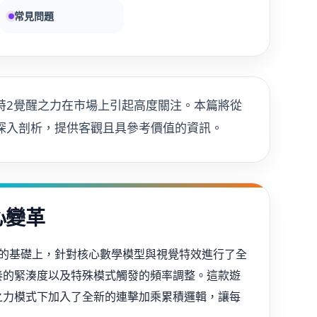
常見問題
特2覺醒之力在市場上引起高度關注。本篇將從
深入剖析，提供客觀且具參考價值的資訊。
心變革
學的基礎上，針對核心數學模型與視覺特效進行了全
奏的緊湊度以及特殊模式觸發的頻率調整。這款遊
之力模式下加入了全新的連擊加乘累積邏輯，讓每