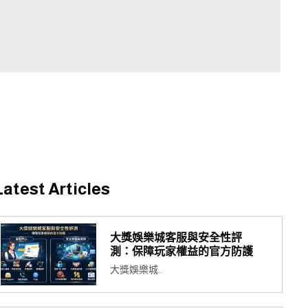
Latest Articles
大獎娛樂城客服與安全性評
測：保障玩家權益的官方防護
大獎娛樂城…