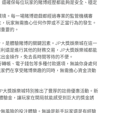
，還確保每位玩家的賭博經歷都能夠是安全、穩定
環境。每一場賭博遊戲都經過專業的監管機構審
公平性，玩家無需擔心任何作弊或不正當行為的發生。
關重要的。
，是體驗賭博的關鍵因素。JP大獎娛樂城在這一
利還是進行其他的財務交易，JP大獎娛樂城都能
成出金操作，免去長時間等待的不便。
行轉帳、電子錢包等多種付款選項，無論你身處何
玩家們在享受賭博樂趣的同時，無需擔心資金流動
JP大獎娛樂城特別推出了豐厚的註冊優惠活動。新
元體驗金，讓玩家在開局就能感受到巨大的獎金誘
受無風險的投注體驗。無論是新手玩家還是有經驗