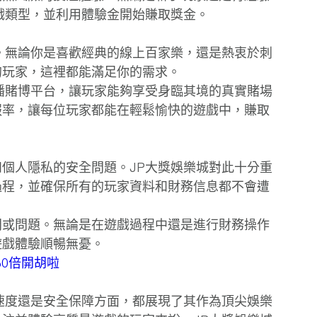
戲類型，並利用體驗金開始賺取獎金。
。無論你是喜歡經典的線上百家樂，還是熱衷於刺
的玩家，這裡都能滿足你的需求。
播賭博平台，讓玩家能夠享受身臨其境的真實賭場
報率，讓每位玩家都能在輕鬆愉快的遊戲中，賺取
個人隱私的安全問題。JP大獎娛樂城對此十分重
過程，並確保所有的玩家資料和財務信息都不會遭
問或問題。無論是在遊戲過程中還是進行財務操作
遊戲體驗順暢無憂。
0倍開胡啦
速度還是安全保障方面，都展現了其作為頂尖娛樂