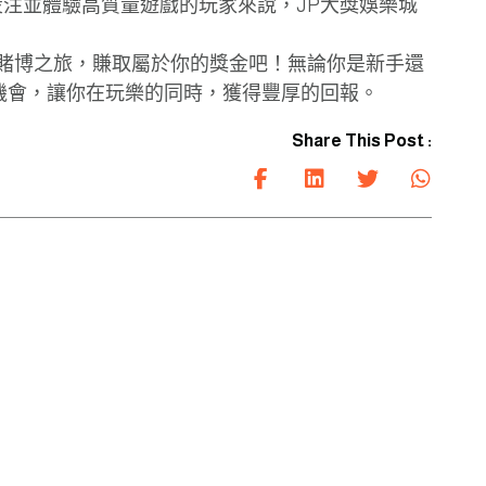
注並體驗高質量遊戲的玩家來說，JP大獎娛樂城
的賭博之旅，賺取屬於你的獎金吧！無論你是新手還
機會，讓你在玩樂的同時，獲得豐厚的回報。
Share This Post :