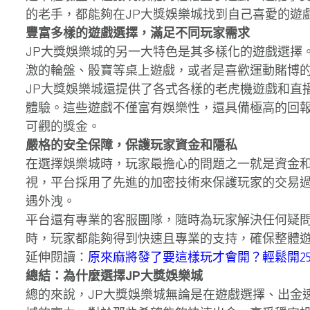
的老手，都能夠在JP大獎娛樂城找到自己喜愛的遊
豐富多樣的遊戲選擇，滿足不同玩家需求
JP大獎娛樂城的另一大特色是其多樣化的遊戲選擇
激的輪盤、骰寶等桌上遊戲，或者是喜歡運動賭博
JP大獎娛樂城還提供了各式各樣的老虎機遊戲和直
體驗。這些遊戲不僅富有娛樂性，還具備極高的回
可觀的獎金。
嚴格的安全保障，保護玩家資金和隱私
在選擇娛樂城時，玩家最擔心的問題之一就是資金和
視，平台採用了先進的加密技術來保護玩家的交易
遇外洩。
平台還有專業的客服團隊，隨時為玩家解決任何疑
時，玩家都能夠得到快速且專業的支持，確保整體
延伸閱讀：
原來麻將發了要這樣玩才會開？輕鬆開25
總結：為什麼選擇JP大獎娛樂城
總的來說，JP大獎娛樂城無論是在遊戲選擇、出金